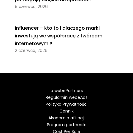
9 czerwca, 2026
Influencer – kto to i dlaczego marki
inwestują we współpracę z twórcami
internetowymi?
2 czerwca, 2026
o webePartners
Regulamin webeAds
Polityka Prywatności
Cennik
Akademia afiliacji
Program partnerski
Cost Per Sale