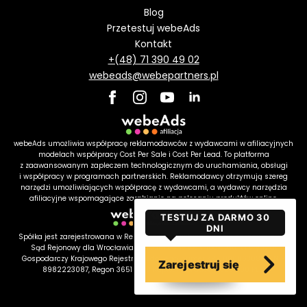
Blog
Przetestuj webeAds
Kontakt
+(48) 71 390 49 02
webeads@webepartners.pl
webeAds umożliwia współpracę reklamodawców z wydawcami w afiliacyjnych
modelach współpracy Cost Per Sale i Cost Per Lead. To platforma
z zaawansowanym zapleczem technologicznym do uruchamiania, obsługi
i współpracy w programach partnerskich. Reklamodawcy otrzymują szereg
narzędzi umożliwiających współpracę z wydawcami, a wydawcy narzędzia
afiliacyjne wspomagające zarabianie na polecaniu produktów online.
TESTUJ ZA DARMO 30
DNI
Spółka jest zarejestrowana w Rejestrze Przedsiębiorców prowadzonym przez
Sąd Rejonowy dla Wrocławia – Śródmieście we Wrocławiu, VI Wydział
Gospodarczy Krajowego Rejestru Sądowego, numer KRS 0000630899, NIP
Zarejestruj się
8982223087, Regon 365121198 Kapitał zakładowy 500.000 PLN