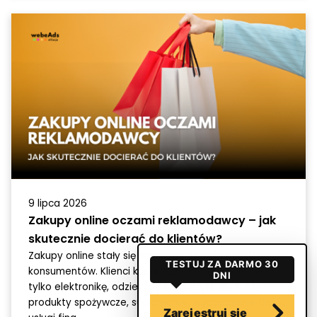
9 lipca 2026
Zakupy online oczami reklamodawcy – jak
skutecznie docierać do klientów?
Zakupy online stały się naturalną częścią codzienności
TESTUJ ZA DARMO 30
konsumentów. Klienci kupują dziś w internecie nie
DNI
tylko elektronikę, odzież czy kosmetyki, ale także
produkty spożywcze, suplementy, wyposażenie domu,
Zarejestruj się