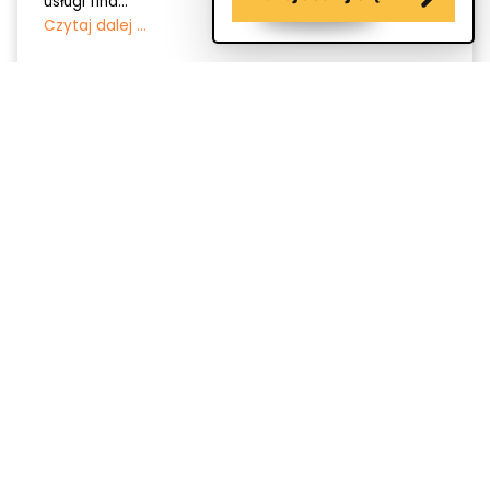
usługi fina...
Czytaj dalej ...
o webePartners
Regulamin webeAds
Polityka Prywatności
Cennik
Akademia afiliacji
Program partnerski
Cost Per Sale
Blog
Przetestuj webeAds
Kontakt
+(48) 71 390 49 02
webeads@webepartners.pl