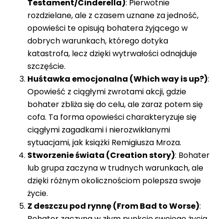
Testament/Cinderella)
: Pierwotnie
rozdzielane, ale z czasem uznane za jedność,
opowieści te opisują bohatera żyjącego w
dobrych warunkach, którego dotyka
katastrofa, lecz dzięki wytrwałości odnajduje
szczęście.
Huśtawka emocjonalna (Which way is up?)
:
Opowieść z ciągłymi zwrotami akcji, gdzie
bohater zbliża się do celu, ale zaraz potem się
cofa. Ta forma opowieści charakteryzuje się
ciągłymi zagadkami i nierozwikłanymi
sytuacjami, jak książki Remigiusza Mroza.
Stworzenie świata (Creation story)
: Bohater
lub grupa zaczyna w trudnych warunkach, ale
dzięki różnym okolicznościom polepsza swoje
życie.
Z deszczu pod rynnę (From Bad to Worse)
:
Bohater zaczyna w złym punkcie swojego życia,