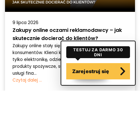
9 lipca 2026
Zakupy online oczami reklamodawcy – jak
skutecznie docierać do klientów?
Zakupy online stały się naturalną częścią codzienności
TESTUJ ZA DARMO 30
konsumentów. Klienci kupują dziś w internecie nie
DNI
tylko elektronikę, odzież czy kosmetyki, ale także
produkty spożywcze, suplementy, wyposażenie domu,
Zarejestruj się
usługi fina...
Czytaj dalej ...
o webePartners
Regulamin webeAds
Polityka Prywatności